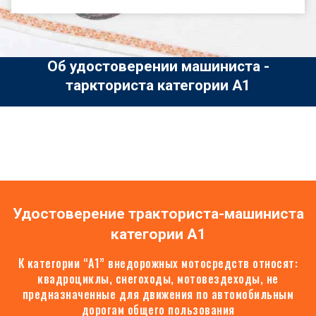
Об удостоверении машиниста -
таркториста категории А1
Удостоверение тракториста-машиниста
категории А1
К категории “А1” внедорожных мотосредств относят:
квадроциклы, снегоходы, мотовездеходы, не
предназначенные для движения по автомобильным
дорогам общего пользования